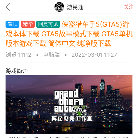
关注
游民通
侠盗猎车手5(GTA5)游
戏本体下载 GTA5故事模式下载 GTA5单机
版本游戏下载 简体中文 纯净版下载
浏览 11112
•
电脑端
•
2022-03-01 11:27
游戏简介
GTA6
RDR2
逃离塔科夫