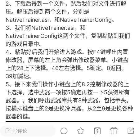
2、下载后得到一个文件，然后我们对文件进行解
彩虹六号
绝地求生
战地5
压。解压后得到两个文件，分别是
NativeTrainer.asi，和NativeTrainerConfig。
3、我们将NativeTrainer.asi，和
NativeTrainerConfig这两个文件，复制黏贴到我们
频
游戏商城
每日签到
每日排行
的游戏目录中。
4、粘贴好后我们开始进入游戏。按F4键呼出内置
修改器，屏幕的左上角会弹出修改器菜单。小键盘
Lv.13
版主
游民通
上的28上下选择。46左右选择。5确定。0返回。
-19 23:03
电脑端
问题解决
39加减速。
我在商城购买的虚拟产品显示自动发
币
5、接下来我们操作小键盘上的8.2控制修改器的上
品在那里查看卡密？
下选择。选中武器一项按5确定再按一下5获得所有
动发货的商品在那里查看卡密？答：查看
武器。。我们呼出武器库共有8种武器，包括拳头。
法：下单以后在右边消息栏查看卡密，或
按横排键盘上的2是更换冷兵器，从2至9是更换各种
像 — 我的订单 — 待评价 — 查看订单，
武器的键。
看卡密详情问：我...
写评论