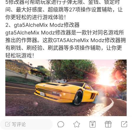
5修改器可帮助玩家进行子弹无限、金钱、锁定时
彩虹六号
绝地求生
战地5
间、最大好感度、超级跳等27项操作设置辅助，让
你更轻松的进行游戏体验！
2、gta5AlcheMix Modz修改器
gta5AlcheMix Modz修改器是一款针对同名游戏所
频
游戏商城
每日签到
每日排行
推出的作弊器。这款GTA5AlcheMix Modz修改器拥
有刷钱、刷经验、刷武器等多项操作辅助，让你更
轻松玩游戏！
Lv.13
版主
游民通
-19 23:03
电脑端
问题解决
我在商城购买的虚拟产品显示自动发
币
品在那里查看卡密？
动发货的商品在那里查看卡密？答：查看
法：下单以后在右边消息栏查看卡密，或
像 — 我的订单 — 待评价 — 查看订单，
看卡密详情问：我...
写评论