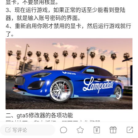
显卡，不要禁用核显。
彩虹六号
绝地求生
战地5
3、现在运行游戏，如果正常的话至少能看到登陆
器，就是输入账号密码的界面。
4、重新启用你刚才禁用的显卡，然后运行游戏就行
了。
频
游戏商城
每日签到
每日排行
Lv.13
版主
游民通
-19 23:03
电脑端
问题解决
我在商城购买的虚拟产品显示自动发
币
品在那里查看卡密？
动发货的商品在那里查看卡密？答：查看
法：下单以后在右边消息栏查看卡密，或
像 — 我的订单 — 待评价 — 查看订单，
二、gta5修改器的各项功能
看卡密详情问：我...
同时按下LT和右摇杆，既可开启作弊器；
写评论
第一项是人物设定；