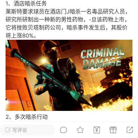
1、酒店暗杀任务
彩虹六号
绝地求生
战地5
莱斯特要求球员在酒店门J暗杀一名毒品研究人员，
研究所研制出一种新的男性药物，-旦该药物上市，
它将挫败贝塔制药公司，暗杀事件发生后，其股价
将上涨80%。
频
游戏商城
每日签到
每日排行
Lv.13
版主
游民通
-19 23:03
电脑端
问题解决
我在商城购买的虚拟产品显示自动发
币
品在那里查看卡密？
动发货的商品在那里查看卡密？答：查看
法：下单以后在右边消息栏查看卡密，或
像 — 我的订单 — 待评价 — 查看订单，
2、多次暗杀行动
看卡密详情问：我...
红木烟草业为了保护自己，操纵了四名陪审团成
写评论
员，莱斯特要求球员在限定时间内在四个地方杀