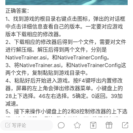
彩虹六号
绝地求生
战地5
正确答案：
1、找到游戏的根目录右键点击图标，弹出的对话框
中点击详细信息查看自己的版本。一定要对应游戏
版本下载相应的修改器。
频
游戏商城
每日签到
每日排行
2、下载相应的修改器后得到一个文件，需要对文件
进行解压缩。解压后得到两个文件，分别是
NativeTrainer.asi，和NativeTrainerConfig。
Lv.13
版主
游民通
3、将NativeTrainer.asi，和NativeTrainerConfig这
-19 23:03
电脑端
问题解决
两个文件，复制黏贴到游戏目录中。
我在商城购买的虚拟产品显示自动发
币
4、粘贴好后开始进入游戏。按F4键呼出内置修改
品在那里查看卡密？
器，屏幕的左上角会弹出修改器菜单。小键盘上的
动发货的商品在那里查看卡密？答：查看
28上下选择。46左右选择。5确定。0返回。39加
法：下单以后在右边消息栏查看卡密，或
减速。
像 — 我的订单 — 待评价 — 查看订单，
5、接下来操作小键盘上的2和8控制修改器的上下选
看卡密详情问：我...
择。选中武器一项按5确定再按一下5获得所有武
写评论
器。呼出武器库共有8种武器，包括拳头。按横排键