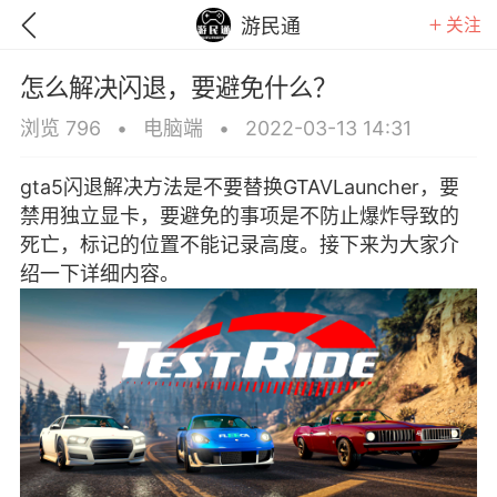
关注
游民通
怎么解决闪退，要避免什么？
浏览 796
•
电脑端
•
2022-03-13 14:31
gta5闪退解决方法是不要替换GTAVLauncher，要
禁用独立显卡，要避免的事项是不防止爆炸导致的
死亡，标记的位置不能记录高度。接下来为大家介
绍一下详细内容。
GTA6
RDR2
逃离塔科夫