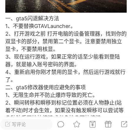
彩虹六号
绝地求生
战地5
一、gta5闪退解决方法
1、不要替换GTAVLauncher。
2、打开游戏之前 打开电脑的设备管理器，找到你的
频
游戏商城
每日签到
每日排行
双显卡的部分，禁用第二个显卡。注意要禁用独立
显卡，不要禁用核显。
3、现在运行游戏，如果正常的话至少能看到登陆
Lv.13
版主
游民通
器，就是输入账号密码的界面。
-19 23:03
电脑端
问题解决
4、重新启用你刚才禁用的显卡，然后运行游戏就行
我在商城购买的虚拟产品显示自动发
币
了。
品在那里查看卡密？
二、gta5修改器使用应避免的事项
动发货的商品在那里查看卡密？答：查看
1、无限生命并不防止爆炸导致的死亡。
法：下单以后在右边消息栏查看卡密，或
2、瞬间转移和瞬移到标记位置必须在人物静止(站
像 — 我的订单 — 待评价 — 查看订单，
着不动)时才会生效，如果没有触发瞬移可以尝试等
看卡密详情问：我...
几秒钟后再按快捷键或者多按几下快捷键。
写评论
3、由于标记位置并没有记录高度，因此瞬移后可能