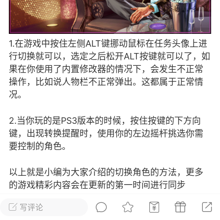
彩虹六号
绝地求生
战地5
1.在游戏中按住左侧ALT键挪动鼠标在任务头像上进
行切换就可以，选定之后松开ALT按键就可以了，如
频
游戏商城
每日签到
每日排行
果在你使用了内置修改器的情况下，会发生不正常
操作，比如说人物栏不正常弹出。这都属于正常情
况。
Lv.13
版主
游民通
-19 23:03
电脑端
问题解决
2.当你玩的是PS3版本的时候，按住按键的下方向
我在商城购买的虚拟产品显示自动发
币
键，出现转换提醒时，使用你的左边摇杆挑选你需
品在那里查看卡密？
要控制的角色。
动发货的商品在那里查看卡密？答：查看
法：下单以后在右边消息栏查看卡密，或
以上就是小编为大家介绍的切换角色的方法，更多
像 — 我的订单 — 待评价 — 查看订单，
的游戏精彩内容会在更新的第一时间进行同步
看卡密详情问：我...
写评论