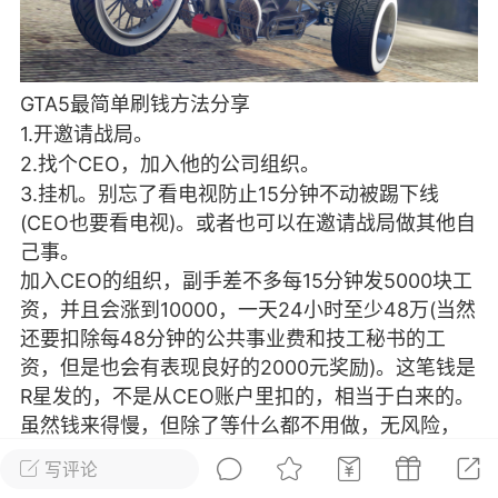
彩虹六号
绝地求生
战地5
GTA5最简单刷钱方法分享
1.开邀请战局。
频
游戏商城
每日签到
每日排行
2.找个CEO，加入他的公司组织。
3.挂机。别忘了看电视防止15分钟不动被踢下线
Lv.13
版主
游民通
(CEO也要看电视)。或者也可以在邀请战局做其他自
-19 23:03
电脑端
问题解决
己事。
加入CEO的组织，副手差不多每15分钟发5000块工
我在商城购买的虚拟产品显示自动发
币
资，并且会涨到10000，一天24小时至少48万(当然
品在那里查看卡密？
还要扣除每48分钟的公共事业费和技工秘书的工
动发货的商品在那里查看卡密？答：查看
资，但是也会有表现良好的2000元奖励)。这笔钱是
法：下单以后在右边消息栏查看卡密，或
R星发的，不是从CEO账户里扣的，相当于白来的。
像 — 我的订单 — 待评价 — 查看订单，
虽然钱来得慢，但除了等什么都不用做，无风险，
看卡密详情问：我...
最傻瓜式。
写评论
注：CEO挂机时无工资，游戏里每天(现实中每48分