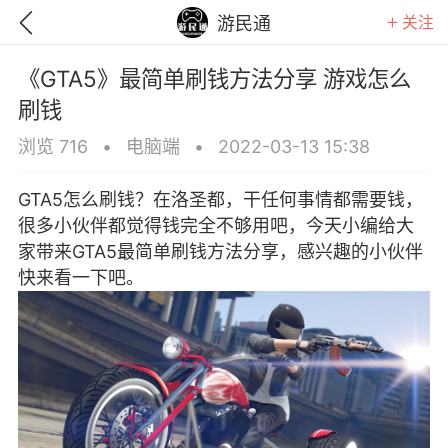
关注
游民通
《GTA5》最简单刷钱方法分享 游戏怎么
刷钱
浏览 716
•
电脑端
•
2022-03-13 15:38
GTA5怎么刷钱？在洛圣都，干任何事情都需要钱，
很多小伙伴都觉得钱完全不够用吧，今天小编给大
家带来GTA5最简单刷钱方法分享，感兴趣的小伙伴
快来看一下吧。
GTA6
RDR2
逃离塔科夫