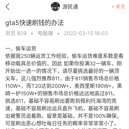
关注
游民通
gta5快速刷钱的办法
浏览 829
•
电脑端
•
2022-03-13 16:03
一、偷车运货
依据我250辆运货工作经验，偷车运货难度系数是看
移动载具总价值的，因此 如果你投满32一辆车，刚
开始出一进一的情况下，请尽量挑选最好的一辆顶
尖车，这儿强烈推荐811，由于811销售市场总价格
110W+，而T20达到200W+，奥西里斯190W+，黑
崎一护150W+的销售市场总价格远远地高过811。
挑选811，基础不容易刷出要跑到佩利托海湾的竞
速，基础不容易刷出运兵直升飞机，基础不容易刷
GTA6
RDR2
逃离塔科夫
出被警员追着跑。留意是基础，并不是100%确保，
可是刷出恶心想吐每日任务的概率非常非常小了。