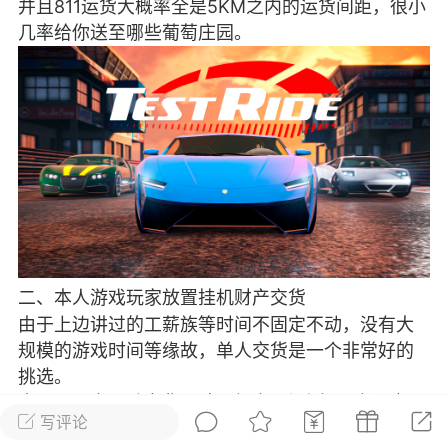
并且811运货大概率全是5KM之内的运货间距，很小
彩虹六号
绝地求生
战地5
几率给你送至哪些葡萄庄园。
频
游戏商城
每日签到
每日排行
Lv.13
版主
游民通
-19 23:03
电脑端
问题解决
我在商城购买的虚拟产品显示自动发
币
品在那里查看卡密？
二、本人游戏玩家放置挂机财产交货
动发货的商品在那里查看卡密？答：查看
由于上边讲过的工薪族等时间不固定不动，没有大
法：下单以后在右边消息栏查看卡密，或
规模的游戏时间等缘故，单人交货是一个非常好的
像 — 我的订单 — 待评价 — 查看订单，
挑选。
看卡密详情问：我...
由于，固定不动交货团队，假定4个人相互之间交
写评论
货，你每一次销售量还是x4的，花的时间x4的;