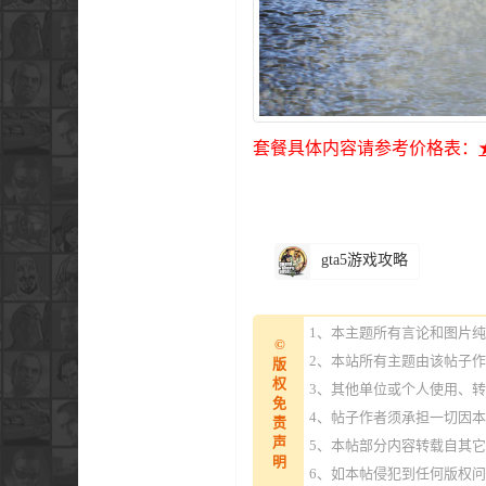
套餐具体内容请参考价格表：
gta5游戏攻略
1、本主题所有言论和图片
©
2、本站所有主题由该帖子
版
权
3、其他单位或个人使用、
免
4、帖子作者须承担一切因
责
声
5、本帖部分内容转载自其
明
6、如本帖侵犯到任何版权