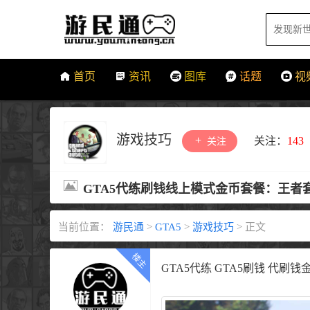
首页
资讯
图库
话题
视
游戏技巧
关注：
143
关注
GTA5代练刷钱线上模式金币套餐：王者
当前位置：
游民通
>
GTA5
>
游戏技巧
>
正文
GTA5代练 GTA5刷钱 代刷