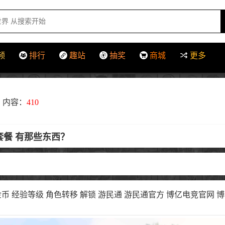
频
排行
趣站
抽奖
商城
更多
内容：
410
套餐 有那些东西？
钱金币 经验等级 角色转移 解锁 游民通 游民通官方 博亿电竞官网