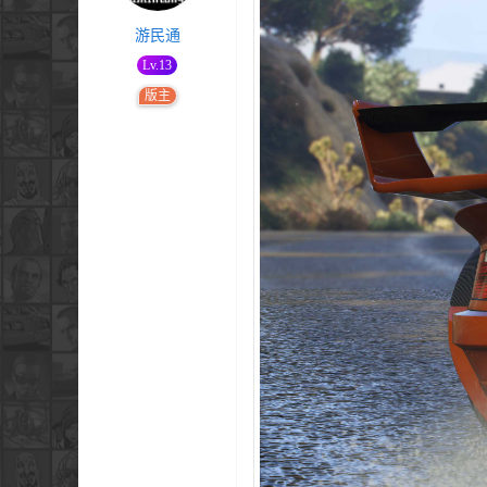
游民通
Lv.13
版主