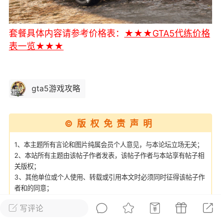
彩虹六号
绝地求生
战地5
套餐具体内容请参考价格表：
★★★GTA5代练价格
表一览★★★
频
游戏商城
每日签到
每日排行
gta5游戏攻略
Lv.13
版主
游民通
-19 23:03
电脑端
问题解决
©版权免责声明
我在商城购买的虚拟产品显示自动发
币
品在那里查看卡密？
1、本主题所有言论和图片纯属会员个人意见，与本论坛立场无关；
2、本站所有主题由该帖子作者发表，该帖子作者与本站享有帖子相
动发货的商品在那里查看卡密？答：查看
关版权；
法：下单以后在右边消息栏查看卡密，或
3、其他单位或个人使用、转载或引用本文时必须同时征得该帖子作
像 — 我的订单 — 待评价 — 查看订单，
者和的同意；
看卡密详情问：我...
4、帖子作者须承担一切因本文发表而直接或间接导致的民事或刑事
写评论
法律责任；
5、本帖部分内容转载自其它媒体，但并不代表本站赞同其观点和对