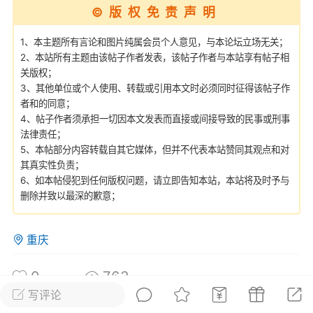
©版权免责声明
彩虹六号
绝地求生
战地5
1、本主题所有言论和图片纯属会员个人意见，与本论坛立场无关；
2、本站所有主题由该帖子作者发表，该帖子作者与本站享有帖子相
关版权；
3、其他单位或个人使用、转载或引用本文时必须同时征得该帖子作
频
游戏商城
每日签到
每日排行
者和的同意；
4、帖子作者须承担一切因本文发表而直接或间接导致的民事或刑事
法律责任；
Lv.13
版主
游民通
5、本帖部分内容转载自其它媒体，但并不代表本站赞同其观点和对
-19 23:03
电脑端
问题解决
其真实性负责；
我在商城购买的虚拟产品显示自动发
币
6、如本帖侵犯到任何版权问题，请立即告知本站，本站将及时予与
品在那里查看卡密？
删除并致以最深的歉意；
动发货的商品在那里查看卡密？答：查看
法：下单以后在右边消息栏查看卡密，或
重庆
像 — 我的订单 — 待评价 — 查看订单，
看卡密详情问：我...
0
763
写评论