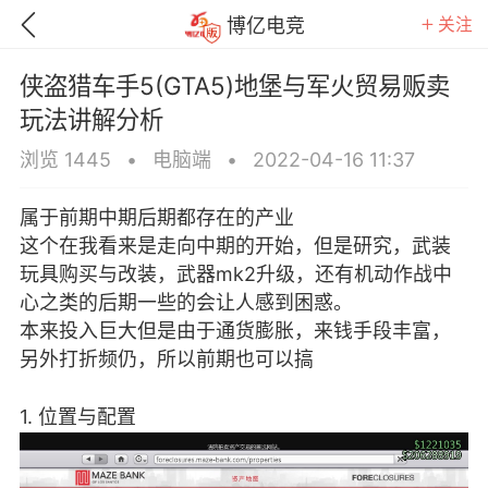
关注
博亿电竞
侠盗猎车手5(GTA5)地堡与军火贸易贩卖
玩法讲解分析
浏览 1445
•
电脑端
•
2022-04-16 11:37
属于前期中期后期都存在的产业
这个在我看来是走向中期的开始，但是研究，武装
玩具购买与改装，武器mk2升级，还有机动作战中
心之类的后期一些的会让人感到困惑。
本来投入巨大但是由于通货膨胀，来钱手段丰富，
另外打折频仍，所以前期也可以搞
GTA6
RDR2
逃离塔科夫
1. 位置与配置