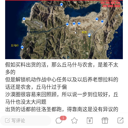
彩虹六号
绝地求生
战地5
频
游戏商城
每日签到
每日排行
Lv.13
版主
游民通
-19 23:03
电脑端
问题解决
假如买料出货的活，那么丘马什与农舍，是差不太
多的
我在商城购买的虚拟产品显示自动发
币
但是解锁机动作战中心任务以及以后养老想拉料的
品在那里查看卡密？
话还是农舍，丘马什过于偏
动发货的商品在那里查看卡密？答：查看
沙漠圈很容易来回照顾，所以说一步到位较好，丘
法：下单以后在右边消息栏查看卡密，或
马什也没太大问题
像 — 我的订单 — 待评价 — 查看订单，
出货的话都前往洛圣都跑，得靠南这是没有异议的
看卡密详情问：我...
1
写评论