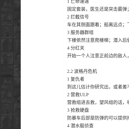
1 亡命速递
固定套装，医生还是突击霰弹
2 拦截信号
车在其侧面跟着；船离远点；
3 服务器群组
下楼依然注意爬楼梯；潜入后
4 分红关
开始一个人注意正前边的敌人
2.2 波格丹危机
1 复仇者
到这儿估计你研究出，或者差
2 营救ULP
营救组进去救，望风组的话，
3 抢救硬盘
防暴车后部是防弹的可以提供
4 潜水艇侦查