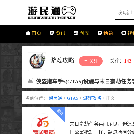
首页
资讯
图库
话题
视
游戏攻略
关注：
143
关注
侠盗猎车手5(GTA5)设施与末日豪劫任
当前位置：
游民通
>
GTA5
>
游戏攻略
>
正文
末日豪劫任务喜闻乐见，但还
同公寓抢劫一样，蹭过所有分