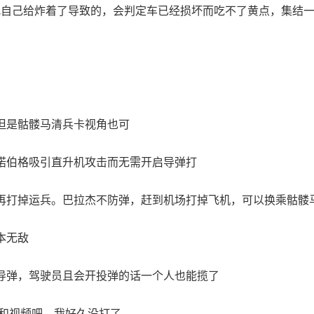
弹把自己给炸着了导致的，会判定车已经损坏而吃不了黄点，集结
但是骷髅马清兵卡视角也可
诺伯格吸引直升机攻击而无需开启导弹打
再打掉运兵。巴拉杰不防弹，赶到机场打掉飞机，可以换乘骷髅
本无敌
导弹，驾驶员且会开投弹的话一个人也能揽了
册和视频吧，我好久没打了