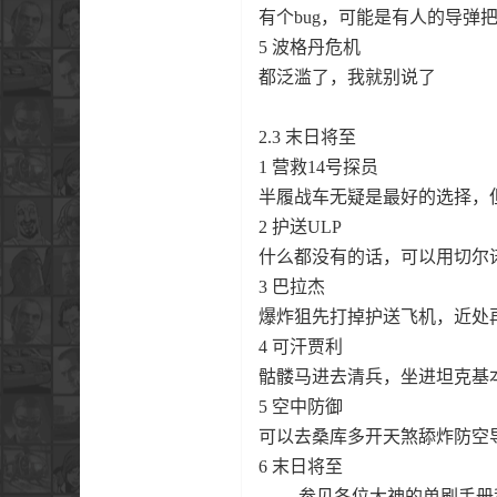
有个bug，可能是有人的导
5 波格丹危机
都泛滥了，我就别说了
2.3 末日将至
1 营救14号探员
半履战车无疑是最好的选择，
2 护送ULP
什么都没有的话，可以用切尔
3 巴拉杰
爆炸狙先打掉护送飞机，近处
4 可汗贾利
骷髅马进去清兵，坐进坦克基
5 空中防御
可以去桑库多开天煞舔炸防空
6 末日将至
…….参见各位大神的单刷手