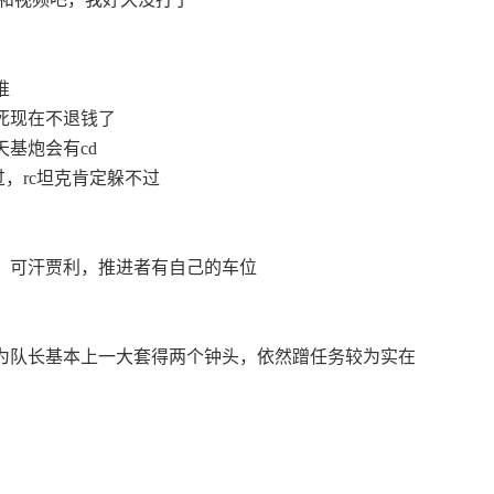
谁
死现在不退钱了
基炮会有cd
过，rc坦克肯定躲不过
，可汗贾利，推进者有自己的车位
为队长基本上一大套得两个钟头，依然蹭任务较为实在