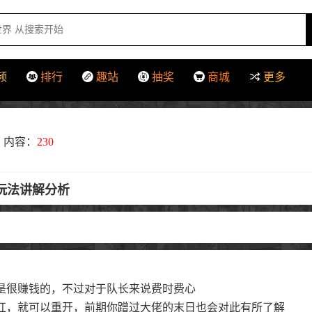
频
排行
趣站
抽奖
商城
更多
内容：
230
务玩法讲解分析
是很赚钱的，不过对于队长来说费时费心
红，就可以重开，前期你蹭过大佬的末日也会对此有所了解