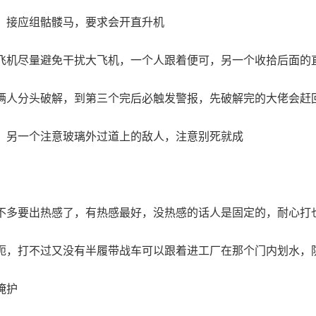
；接应组骷髅马，要求会开直升机
飞机尽量避免干扰大飞机，一个人跟着便可，另一个收拾后面的
俩人分头破解，到第三个完后必触发警报，先破解完的大佬会赶
，另一个注意玻璃外过道上的敌人，注意别死就成
不多要出热感了，有热感最好，没热感的话人是固定的，耐心打
呃，打不过又没有半履带战车可以跟着进工厂在那个门内划水，
掩护