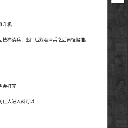
直升机
回楼梯清兵；出门后躲着清兵之后再慢慢推。
也会打完
防止人进入就可以