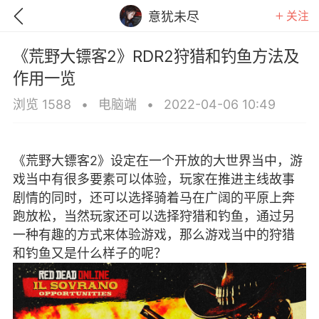
关注
意犹未尽
《荒野大镖客2》RDR2狩猎和钓鱼方法及
作用一览
浏览 1588
•
电脑端
•
2022-04-06 10:49
《荒野大镖客2》设定在一个开放的大世界当中，游
戏当中有很多要素可以体验，玩家在推进主线故事
剧情的同时，还可以选择骑着马在广阔的平原上奔
跑放松，当然玩家还可以选择狩猎和钓鱼，通过另
一种有趣的方式来体验游戏，那么游戏当中的狩猎
和钓鱼又是什么样子的呢？
GTA6
RDR2
逃离塔科夫