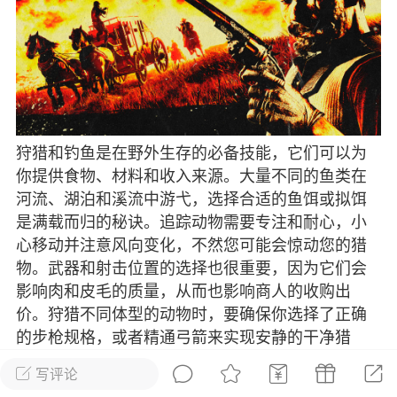
彩虹六号
绝地求生
战地5
频
游戏商城
每日签到
每日排行
狩猎和钓鱼是在野外生存的必备技能，它们可以为
Lv.13
版主
游民通
你提供食物、材料和收入来源。大量不同的鱼类在
河流、湖泊和溪流中游弋，选择合适的鱼饵或拟饵
-19 23:03
电脑端
问题解决
是满载而归的秘诀。追踪动物需要专注和耐心，小
我在商城购买的虚拟产品显示自动发
币
心移动并注意风向变化，不然您可能会惊动您的猎
品在那里查看卡密？
物。武器和射击位置的选择也很重要，因为它们会
动发货的商品在那里查看卡密？答：查看
影响肉和皮毛的质量，从而也影响商人的收购出
法：下单以后在右边消息栏查看卡密，或
价。狩猎不同体型的动物时，要确保你选择了正确
像 — 我的订单 — 待评价 — 查看订单，
的步枪规格，或者精通弓箭来实现安静的干净猎
看卡密详情问：我...
杀。
写评论