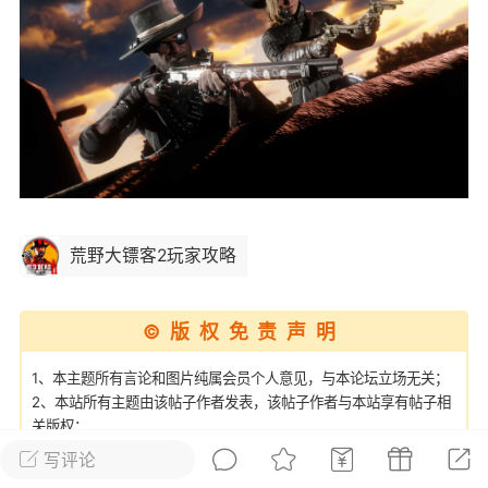
彩虹六号
绝地求生
战地5
频
游戏商城
每日签到
每日排行
Lv.13
版主
游民通
-19 23:03
电脑端
问题解决
荒野大镖客2玩家攻略
我在商城购买的虚拟产品显示自动发
币
品在那里查看卡密？
©版权免责声明
动发货的商品在那里查看卡密？答：查看
法：下单以后在右边消息栏查看卡密，或
1、本主题所有言论和图片纯属会员个人意见，与本论坛立场无关；
像 — 我的订单 — 待评价 — 查看订单，
2、本站所有主题由该帖子作者发表，该帖子作者与本站享有帖子相
看卡密详情问：我...
关版权；
3、其他单位或个人使用、转载或引用本文时必须同时征得该帖子作
写评论
者和的同意；