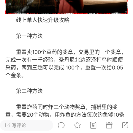
彩虹六号
绝地求生
战地5
线上单人快速升级攻略
第一种方法
频
游戏商城
每日签到
每日排行
重置卖100个草药的奖章，交易里的一个奖章，
Lv.13
版主
游民通
完成一次有一千经验，圣丹尼北边沼泽打鸟时顺便
-19 23:03
电脑端
问题解决
采药，两到三趟可以完成 100个，重置一次给0.05
个金条。
我在商城购买的虚拟产品显示自动发
币
品在那里查看卡密？
第二种方法
动发货的商品在那里查看卡密？答：查看
法：下单以后在右边消息栏查看卡密，或
重置炸药同时炸二个动物奖章，捕猎里的奖
像 — 我的订单 — 待评价 — 查看订单，
章，需要20个动物，用炸鱼的方法每次钓鱼够10条
看卡密详情问：我...
时顺便开炸，如果一开始只有小鱼也可以先开炸，
写评论
把小鱼炸光，刷新出来虹鳟鱼会比较多，运气好的