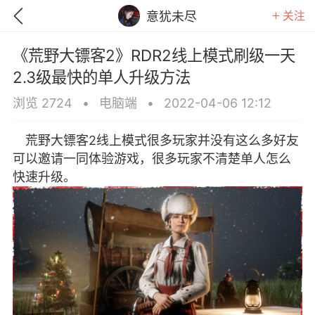
关注
意犹未尽
《荒野大镖客2》RDR2线上模式刷级一天
2.3级最快的单人升级方法
浏览 2724
•
电脑端
•
2022-04-06 12:12
荒野大镖客2线上模式很多玩家并没有这么多好友
可以邀请一同体验游戏，很多玩家不清楚单人怎么
快速升级。
GTA6
RDR2
逃离塔科夫