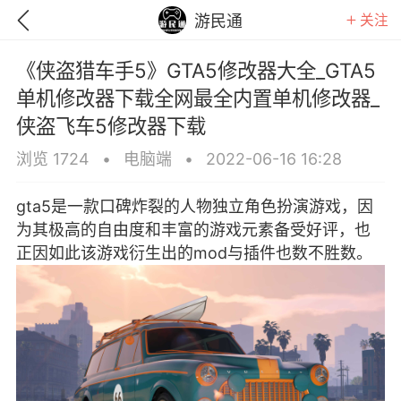
关注
游民通
《侠盗猎车手5》GTA5修改器大全_GTA5
单机修改器下载全网最全内置单机修改器_
侠盗飞车5修改器下载
浏览 1724
•
电脑端
•
2022-06-16 16:28
gta5是一款口碑炸裂的人物独立角色扮演游戏，因
为其极高的自由度和丰富的游戏元素备受好评，也
正因如此该游戏衍生出的mod与插件也数不胜数。
GTA6
RDR2
逃离塔科夫