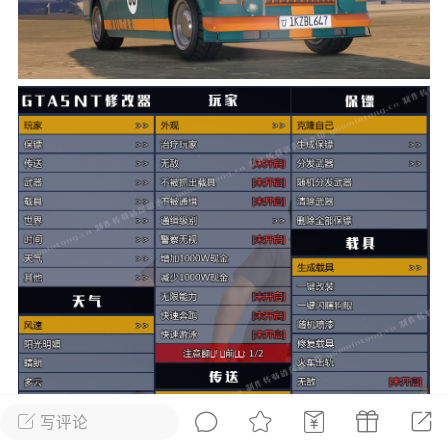
彩虹六号
绝地求生
战地5
频
游戏商城
每日签到
每日排行
Lv.13
版主
游民通
-19 23:03
电脑端
问题解决
我在商城购买的虚拟产品显示自动发
币
品在那里查看卡密？
动发货的商品在那里查看卡密？答：查看
法：下单以后在右边消息栏查看卡密，或
像 — 我的订单 — 待评价 — 查看订单，
看卡密详情问：我...
写评论