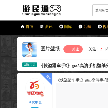
首页
资讯
图库
话题
视
图片壁纸
关注：
2
关注
《侠盗猎车手5》gta5高清手机壁
《侠盗猎车手5》gta5高清手
博亿电竞