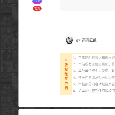
Lv.11
官方
gta5高清壁纸
1、本主题所有言论和图片
©
2、本站所有主题由该帖子
版
权
3、其他单位或个人使用、
免
4、帖子作者须承担一切因
责
声
5、本帖部分内容转载自其
明
6、如本帖侵犯到任何版权