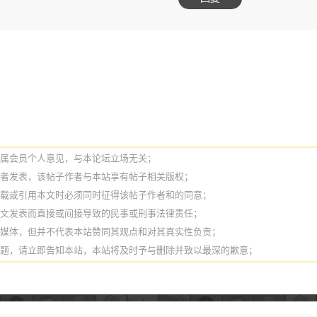
纯属会员个人意见，与本论坛立场无关；
作者发表，该帖子作者与本站享有帖子相关版权；
转载或引用本文时必须同时征得该帖子作者和的同意；
本文发表而直接或间接导致的民事或刑事法律责任；
它媒体，但并不代表本站赞同其观点和对其真实性负责；
问题，请立即告知本站，本站将及时予与删除并致以最深的歉意；