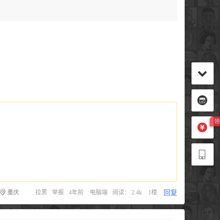
回复
重庆
拉黑
举报
4年前
电脑端
阅读： 2.4k
1楼