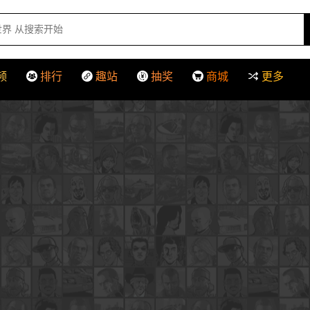
频
排行
趣站
抽奖
商城
更多