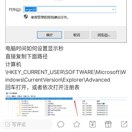
彩虹六号
绝地求生
战地5
频
游戏商城
每日签到
每日排行
电脑时间如何设置显示秒
直接复制下面路径
Lv.13
版主
游民通
计算机
-19 23:03
电脑端
问题解决
\HKEY_CURRENT_USER\SOFTWARE\Microsoft\W
我在商城购买的虚拟产品显示自动发
币
indows\CurrentVersion\Explorer\Advanced
品在那里查看卡密？
回车打开，或者依次打开注册表
动发货的商品在那里查看卡密？答：查看
法：下单以后在右边消息栏查看卡密，或
像 — 我的订单 — 待评价 — 查看订单，
看卡密详情问：我...
写评论