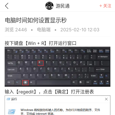
关注
游民通
电脑时间如何设置显示秒
浏览 2446
•
电脑端
•
2025-02-10 12:03
按下键盘【Win + R】打开运行窗口
输入【regedit】，点击【确定】打开注册表
GTA6
RDR2
逃离塔科夫