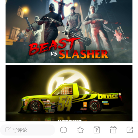
彩虹六号
绝地求生
战地5
频
游戏商城
每日签到
每日排行
Lv.13
版主
游民通
-19 23:03
电脑端
问题解决
我在商城购买的虚拟产品显示自动发
币
品在那里查看卡密？
动发货的商品在那里查看卡密？答：查看
法：下单以后在右边消息栏查看卡密，或
像 — 我的订单 — 待评价 — 查看订单，
看卡密详情问：我...
写评论