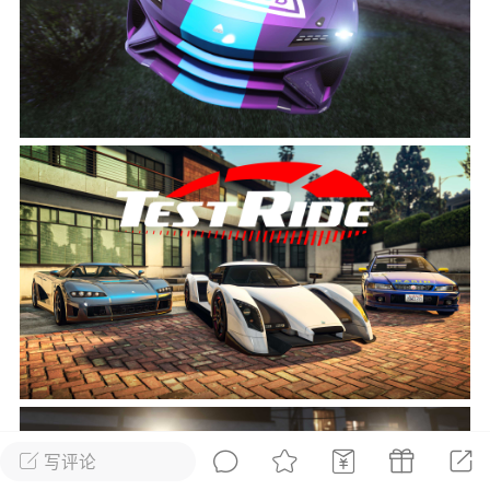
彩虹六号
绝地求生
战地5
频
游戏商城
每日签到
每日排行
Lv.13
版主
游民通
-19 23:03
电脑端
问题解决
我在商城购买的虚拟产品显示自动发
币
品在那里查看卡密？
动发货的商品在那里查看卡密？答：查看
法：下单以后在右边消息栏查看卡密，或
像 — 我的订单 — 待评价 — 查看订单，
看卡密详情问：我...
写评论