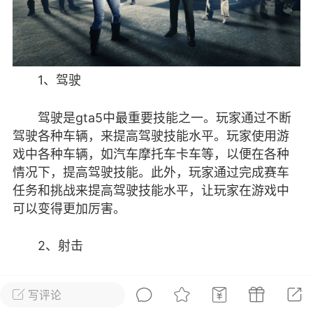
彩虹六号
绝地求生
战地5
1、驾驶
频
游戏商城
每日签到
每日排行
驾驶是gta5中最重要技能之一。玩家通过不断
驾驶各种车辆，来提高驾驶技能水平。玩家使用游
Lv.13
版主
游民通
戏中各种车辆，如汽车摩托车卡车等，以便在各种
-19 23:03
电脑端
问题解决
情况下，提高驾驶技能。此外，玩家通过完成赛车
我在商城购买的虚拟产品显示自动发
币
任务和挑战来提高驾驶技能水平，让玩家在游戏中
品在那里查看卡密？
可以变得更加厉害。
动发货的商品在那里查看卡密？答：查看
法：下单以后在右边消息栏查看卡密，或
2、射击
像 — 我的订单 — 待评价 — 查看订单，
看卡密详情问：我...
射击是gta5中非常重要，玩家通过不断射击各
写评论
种目标，提高射击技能水平。玩家使用游戏中各种