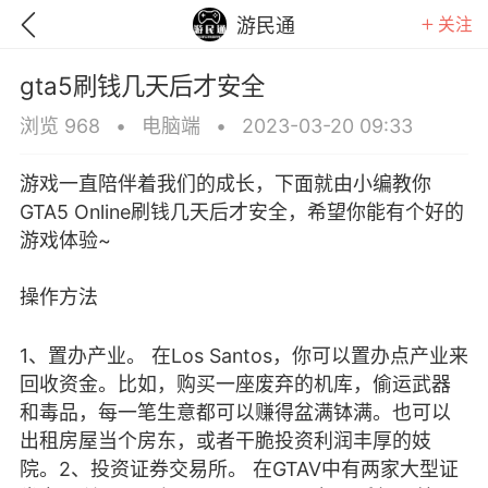
关注
游民通
gta5刷钱几天后才安全
浏览 968
•
电脑端
•
2023-03-20 09:33
游戏一直陪伴着我们的成长，下面就由小编教你
GTA5 Online刷钱几天后才安全，希望你能有个好的
游戏体验~
操作方法
1、置办产业。 在Los Santos，你可以置办点产业来
回收资金。比如，购买一座废弃的机库，偷运武器
和毒品，每一笔生意都可以赚得盆满钵满。也可以
GTA6
RDR2
逃离塔科夫
出租房屋当个房东，或者干脆投资利润丰厚的妓
院。2、投资证券交易所。 在GTAV中有两家大型证