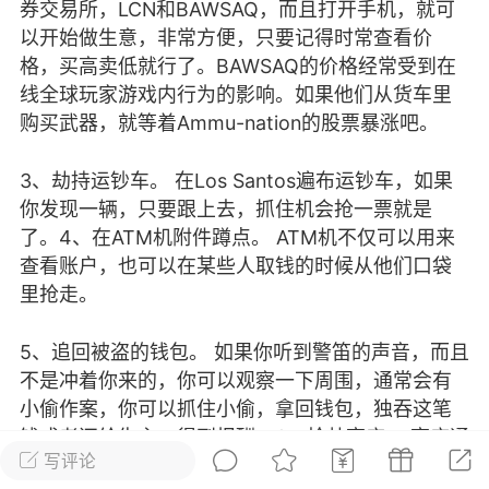
券交易所，LCN和BAWSAQ，而且打开手机，就可
彩虹六号
绝地求生
战地5
以开始做生意，非常方便，只要记得时常查看价
格，买高卖低就行了。BAWSAQ的价格经常受到在
线全球玩家游戏内行为的影响。如果他们从货车里
购买武器，就等着Ammu-nation的股票暴涨吧。
频
游戏商城
每日签到
每日排行
3、劫持运钞车。 在Los Santos遍布运钞车，如果
你发现一辆，只要跟上去，抓住机会抢一票就是
Lv.13
版主
游民通
了。4、在ATM机附件蹲点。 ATM机不仅可以用来
-19 23:03
电脑端
问题解决
查看账户，也可以在某些人取钱的时候从他们口袋
我在商城购买的虚拟产品显示自动发
币
里抢走。
品在那里查看卡密？
动发货的商品在那里查看卡密？答：查看
5、追回被盗的钱包。 如果你听到警笛的声音，而且
法：下单以后在右边消息栏查看卡密，或
不是冲着你来的，你可以观察一下周围，通常会有
像 — 我的订单 — 待评价 — 查看订单，
小偷作案，你可以抓住小偷，拿回钱包，独吞这笔
看卡密详情问：我...
钱或者还给失主，得到报酬。6、抢劫商店。 商店通
写评论
常都有大量的现金，所以抢劫店主获利颇丰，只要