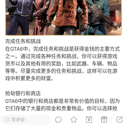
彩虹六号
绝地求生
战地5
频
游戏商城
每日签到
每日排行
完成任务和挑战
在GTA6中，完成任务和挑战是获得金钱的主要方式
Lv.13
版主
游民通
之一。通过完成各种任务和挑战，你可以获得游戏
货币以及其他有用的奖励，比如武器、车辆、物品
-19 23:03
电脑端
问题解决
等等。尽量完成更多的任务和挑战，这样可以在游
我在商城购买的虚拟产品显示自动发
币
戏中积累更多的财富。
品在那里查看卡密？
动发货的商品在那里查看卡密？答：查看
抢劫银行和商店
法：下单以后在右边消息栏查看卡密，或
GTA6中的银行和商店都是非常有价值的目标，因为
像 — 我的订单 — 待评价 — 查看订单，
它们存储了大量的现金和贵重物品。你可以选择抢
看卡密详情问：我...
劫银行或商店，通过威胁、攻击或其他手段来获得
写评论
游戏货币和其他奖励。当然，这种方法存在风险，