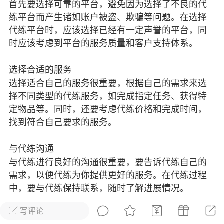
首先要选择可靠的平台，避免因为选择了不良的代
彩虹六号
绝地求生
战地5
练平台而产生诸如账户被盗、欺骗等问题。在选择
代练平台时，应该选择已经有一定声誉的平台，同
时应该考虑到平台的服务质量和客户支持体系。
频
游戏商城
每日签到
每日排行
选择合适的服务
选择适合自己的服务很重要，根据自己的需求来选
择不同类型的代练服务，如完成指定任务、获得特
Lv.13
版主
游民通
定物品等。同时，还要考虑代练价格和完成时间，
-19 23:03
电脑端
问题解决
找到符合自己要求的服务。
我在商城购买的虚拟产品显示自动发
币
品在那里查看卡密？
与代练沟通
动发货的商品在那里查看卡密？答：查看
与代练进行良好的沟通很重要，要告诉代练自己的
法：下单以后在右边消息栏查看卡密，或
需求，以便代练为你提供更好的服务。在代练过程
像 — 我的订单 — 待评价 — 查看订单，
中，要与代练保持联系，随时了解进展情况。
看卡密详情问：我...
写评论
总之，选择一个可靠的代练服务提供商是非常重要