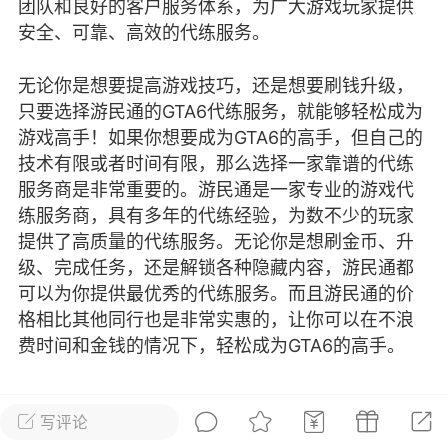
团队和良好的客户服务体系，为广大游戏玩家提供
彩虹六号
绝地求生
战地5
安全、可靠、高效的代练服务。
无论你是想要提高游戏技巧，还是想要刷钱升级，
只要选择游民通的GTA6代练服务，就能够轻松成为
频
游戏商城
每日签到
每日排行
游戏高手！如果你想要成为GTA6的高手，但自己的
技术有限或者时间有限，那么选择一家靠谱的代练
服务商是非常重要的。游民通是一家专业的游戏代
Lv.13
版主
游民通
练服务商，具有多年的代练经验，为数不少的玩家
-19 23:03
电脑端
问题解决
提供了高质量的代练服务。无论你是想刷金币、升
我在商城购买的虚拟产品显示自动发
币
级、完成任务，还是解锁各种隐藏内容，游民通都
品在那里查看卡密？
可以为你提供最优秀的代练服务。而且游民通的价
动发货的商品在那里查看卡密？答：查看
格相比其他同行也是非常实惠的，让你可以在不浪
法：下单以后在右边消息栏查看卡密，或
费时间和金钱的情况下，轻松成为GTA6的高手。
像 — 我的订单 — 待评价 — 查看订单，
看卡密详情问：我...
写评论
gta6玩家攻略