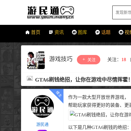
首页
资讯
图库
话题
视
游戏技巧
关注：
18
关注
GTA6刷钱绝招，让你在游戏中尽情挥霍
作为一款大型开放世界游戏，《侠
帮助玩家获得更好的装备、更
游民通
以下是几种GTA6刷钱的绝招