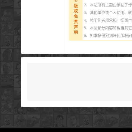
©
2、本站所有主题由该帖子
版
权
3、其他单位或个人使用、
免
4、帖子作者须承担一切因
责
声
5、本帖部分内容转载自其
明
6、如本帖侵犯到任何版权