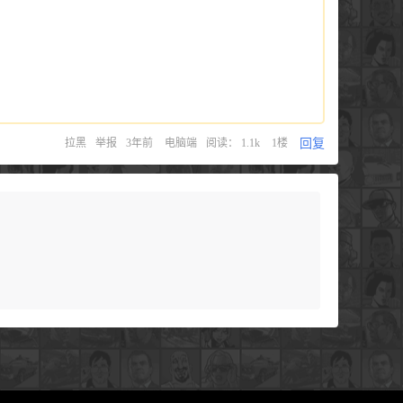
回复
拉黑
举报
3年前
电脑端
阅读： 1.1k
1楼