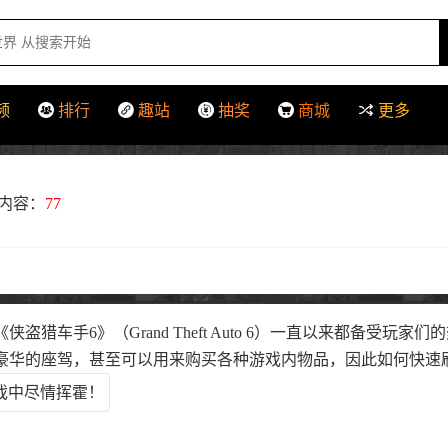
频
排行
趣站
抽奖
商城
更多
内容：
77
！
盗猎车手6》（Grand Theft Auto 6）一直以来都备受
豪华的座驾，甚至可以用来购买各种游戏内物品，因此如何快速
：