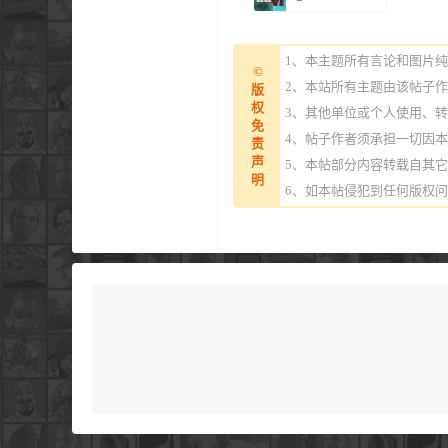
1、本主题所有言论和图片
©
2、本站所有主题由该帖子
版
权
3、其他单位或个人使用、
免
4、帖子作者须承担一切因
责
声
5、本帖部分内容转载自其
明
6、如本帖侵犯到任何版权