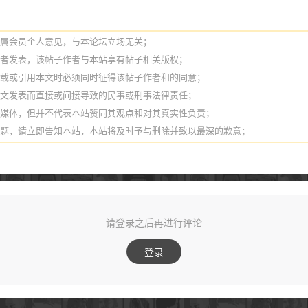
纯属会员个人意见，与本论坛立场无关；
作者发表，该帖子作者与本站享有帖子相关版权；
转载或引用本文时必须同时征得该帖子作者和的同意；
本文发表而直接或间接导致的民事或刑事法律责任；
它媒体，但并不代表本站赞同其观点和对其真实性负责；
问题，请立即告知本站，本站将及时予与删除并致以最深的歉意；
请登录之后再进行评论
登录