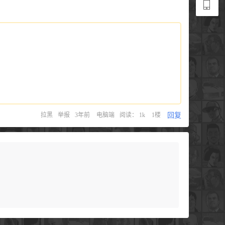
回复
拉黑
举报
3年前
电脑端
阅读： 1k
1楼