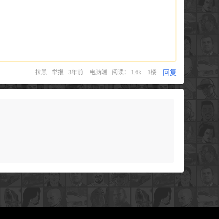
回复
拉黑
举报
3年前
电脑端
阅读： 1.6k
1楼