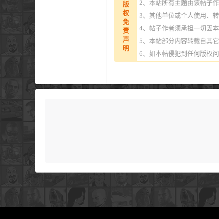
2、本站所有主题由该帖子
版
权
3、其他单位或个人使用、
免
4、帖子作者须承担一切因
责
声
5、本帖部分内容转载自其
明
6、如本帖侵犯到任何版权