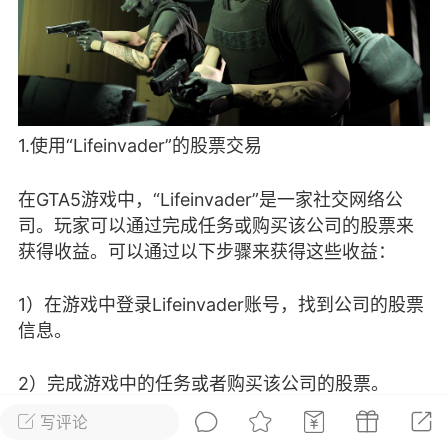
彩虹六号
绝地求生
战地5
频
游戏商城
每日签到
每日排行
1.使用“Lifeinvader”的股票交易
Lv.13
版主
游民通
在GTA5游戏中，“Lifeinvader”是一家社交网络公
-19 23:03
电脑端
问题解决
司。玩家可以通过完成任务或购买该公司的股票来
获得收益。可以通过以下步骤来获得这些收益：
我在商城购买的虚拟产品显示自动发
币
品在那里查看卡密？
1）在游戏中登录Lifeinvader账号，找到公司的股票
动发货的商品在那里查看卡密？答：查看
信息。
法：下单以后在右边消息栏查看卡密，或
像 — 我的订单 — 待评价 — 查看订单，
2）完成游戏中的任务或者购买该公司的股票。
看卡密详情问：我...
写评论
3）等待一段时间，股票价格上涨后再将其出售。