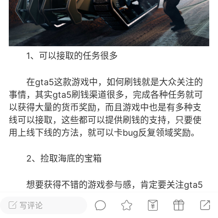
彩虹六号
绝地求生
战地5
1、可以接取的任务很多
频
游戏商城
每日签到
每日排行
在gta5这款游戏中，如何刷钱就是大众关注的
事情，其实gta5刷钱渠道很多，完成各种任务就可
Lv.13
版主
游民通
以获得大量的货币奖励，而且游戏中也是有多种支
-19 23:03
电脑端
问题解决
线可以接取，这些都可以提供刷钱的支持，只要使
我在商城购买的虚拟产品显示自动发
币
用上线下线的方法，就可以卡bug反复领域奖励。
品在那里查看卡密？
动发货的商品在那里查看卡密？答：查看
2、捡取海底的宝箱
法：下单以后在右边消息栏查看卡密，或
像 — 我的订单 — 待评价 — 查看订单，
想要获得不错的游戏参与感，肯定要关注gta5
看卡密详情问：我...
刷钱方法，在游戏中，玩家可以前往太平洋码头，
写评论
到达码头后就可以乘坐快艇出海，到达一定距离