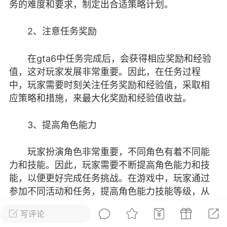
务的难度和要求，制定出合适策略计划。
彩虹六号
绝地求生
战地5
2、注意任务奖励
在gta6中任务完成后，会获得相应奖励和经验
频
游戏商城
每日签到
每日排行
值，这对玩家发展非常重要。因此，在任务过程
中，玩家需要时刻关注任务奖励和经验值，采取相
应策略和措施，来最大化奖励和经验值收益。
Lv.13
版主
游民通
-19 23:03
电脑端
问题解决
3、提高角色能力
我在商城购买的虚拟产品显示自动发
币
品在那里查看卡密？
玩家扮演角色非常重要，不同角色有着不同能
动发货的商品在那里查看卡密？答：查看
力和技能。因此，玩家需要不断提高角色能力和技
法：下单以后在右边消息栏查看卡密，或
能，以便更好完成任务挑战。在游戏中，玩家通过
像 — 我的订单 — 待评价 — 查看订单，
参加不同活动和任务，提高角色能力技能等级，从
看卡密详情问：我...
而增强竞争力和实力。
写评论