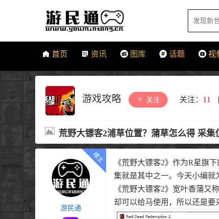
首页
资讯
图库
话题
视
游戏攻略
关注：
11
关注
荒野大镖客2浦草位置？蒲草怎么得 采集
《荒野大镖客2》作为R星旗
集就是其中之一。今天小编就
《荒野大镖客2》宽叶香蒲又
却可以给马使用，所以还是要
游民通