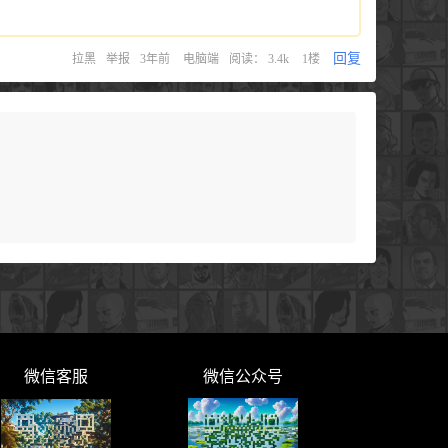
回复
拉黑
举报
3年前
电脑端
阅读： 3.4k
1楼
微信客服
微信公众号