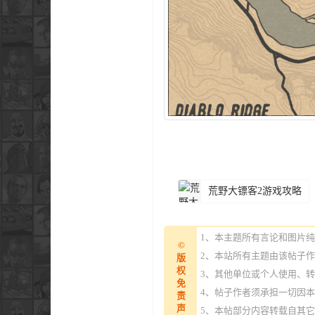
荒野大镖客2游戏攻略
1、本主题所有言论和图片
©
2、本站所有主题由该帖子
版
权
3、其他单位或个人使用、
免
4、帖子作者须承担一切因
责
声
5、本帖部分内容转载自其