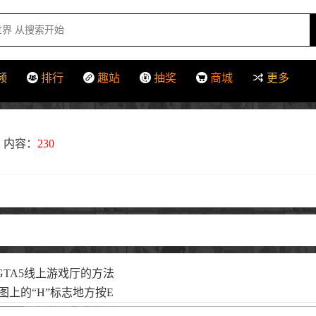
频
排行
趣站
抽奖
商城
更多
内容：
230
TA5线上游戏厅的方法
图上的“H”标志地方按E