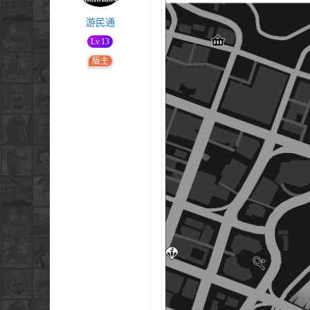
游民通
Lv.13
版主