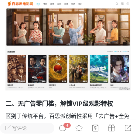
彩虹六号
绝地求生
战地5
频
游戏商城
每日签到
每日排行
Lv.13
版主
游民通
-19 23:03
电脑端
问题解决
我在商城购买的虚拟产品显示自动发
币
品在那里查看卡密？
动发货的商品在那里查看卡密？答：查看
二、无广告零门槛，解锁VIP级观影特权
法：下单以后在右边消息栏查看卡密，或
像 — 我的订单 — 待评价 — 查看订单，
区别于传统平台，百思派创新性采用「去广告+全免
看卡密详情问：我...
费」模式。用户无需注册或开通会员，点击即享蓝
4
写评论
光级画质与杜比音效，彻底摆脱片头广告、弹窗干