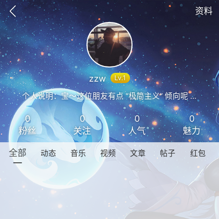
资料
zzw
Lv.1
个人说明：宝～这位朋友有点 “极简主义” 倾向呢 —— 连个人说明都保持着 “空白美学”！
0
0
0
0
粉丝
关注
人气
魅力
全部
动态
音乐
视频
文章
帖子
红包
GTA6
RDR2
逃离塔科夫