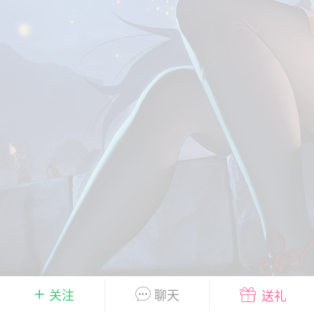
彩虹六号
绝地求生
战地5
频
游戏商城
每日签到
每日排行
Lv.13
版主
游民通
-19 23:03
电脑端
问题解决
我在商城购买的虚拟产品显示自动发
币
品在那里查看卡密？
动发货的商品在那里查看卡密？答：查看
法：下单以后在右边消息栏查看卡密，或
像 — 我的订单 — 待评价 — 查看订单，
看卡密详情问：我...
关注
聊天
送礼