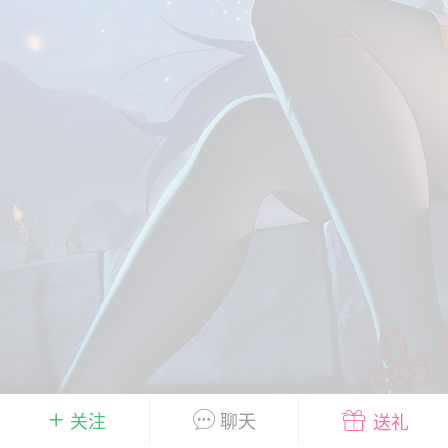
彩虹六号
绝地求生
战地5
频
游戏商城
每日签到
每日排行
Lv.13
版主
游民通
-19 23:03
电脑端
问题解决
我在商城购买的虚拟产品显示自动发
币
品在那里查看卡密？
动发货的商品在那里查看卡密？答：查看
法：下单以后在右边消息栏查看卡密，或
像 — 我的订单 — 待评价 — 查看订单，
看卡密详情问：我...
关注
聊天
送礼