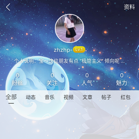
资料
zhzhp
Lv.1
个人说明：宝～这位朋友有点 “极简主义” 倾向呢 —— 连个人说明都保持着 “空白美学”！
0
0
0
0
粉丝
关注
人气
魅力
全部
动态
音乐
视频
文章
帖子
红包
GTA6
RDR2
逃离塔科夫