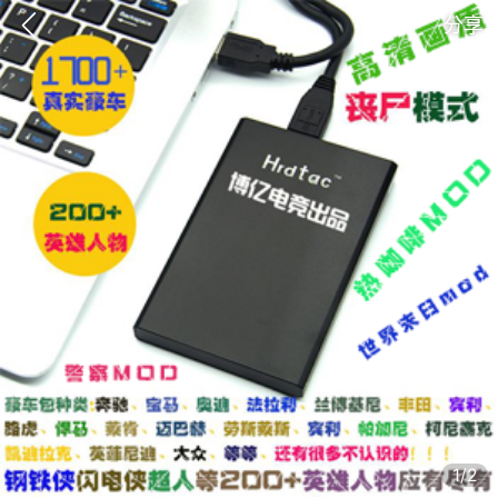
分享
GTA6
RDR2
逃离塔科夫
1/2