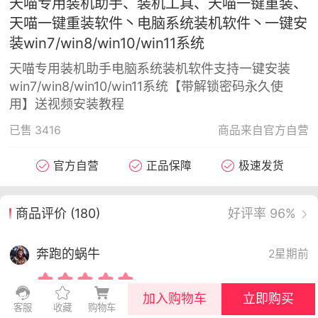
天喵专用装机助手、装机工具、天喵一键重装、
天喵一键重装软件丶电脑系统装机软件丶一键安
彩虹六号
绝地求生
战地5
装win7/win8/win10/win11系统
天喵专用装机助手电脑系统装机软件支持一键安装
win7/win8/win10/win11系统【带解锁密码永久使
频
游戏商城
每日签到
每日排行
用】送视频安装教程
已售
3416
商品来自官方自营
Lv.13
版主
游民通
-19 23:03
电脑端
问题解决
官方自营
正品保障
极速发货
我在商城购买的虚拟产品显示自动发
币
品在那里查看卡密？
商品评价 (180)
好评率 96%
动发货的商品在那里查看卡密？答：查看
法：下单以后在右边消息栏查看卡密，或
奔跑的蜗牛
2星期前
像 — 我的订单 — 待评价 — 查看订单，
看卡密详情问：我...
加入购物车
立即购买
客服
收藏
购物车
很实用 安装了很完美 很强大的软件