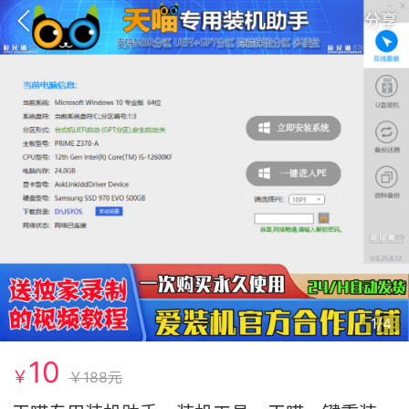
分享
1/4
GTA6
RDR2
逃离塔科夫
10
￥
￥188
元