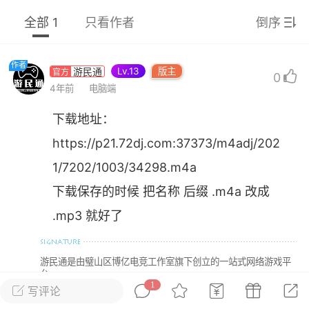
彩虹六号
绝地求生
战地5
全部 1
只看作者
倒序
作者
Lv.13
版主
游民通
0
频
游戏商城
每日签到
每日排行
4年前
电脑端
下载地址：
Lv.13
版主
游民通
https://p21.72dj.com:37373/m4adj/202
-19 23:03
电脑端
问题解决
1/7202/1003/34298.m4a
我在商城购买的虚拟产品显示自动发
币
下载保存的时候 把名称 后缀 .m4a 改成
品在那里查看卡密？
.mp3 就好了
动发货的商品在那里查看卡密？答：查看
法：下单以后在右边消息栏查看卡密，或
像 — 我的订单 — 待评价 — 查看订单，
游民通是由璧山区博亿电竞工作室旗下创立的一站式网络游戏平
看卡密详情问：我...
台
1
写评论
打赏
举报
回复