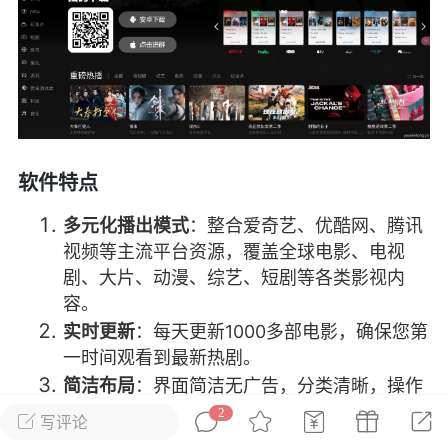
彩虹六号
绝地求生
战地5
频
游戏商城
每日签到
每日排行
软件特点
Lv.13
版主
游民通
-19 23:03
电脑端
问题解决
多元化播出模式
：整合爱奇艺、优酷网、腾讯
视频等主流平台资源，覆盖全球电影、电视
我在商城购买的虚拟产品显示自动发
币
剧、大片、动漫、综艺、短剧等各类影视内
品在那里查看卡密？
容。
动发货的商品在那里查看卡密？答：查看
实时更新
：每天更新1000多部电影，确保您第
法：下单以后在右边消息栏查看卡密，或
一时间观看到最新热剧。
像 — 我的订单 — 待评价 — 查看订单，
简洁布局
：界面简洁无广告，分类清晰，操作
看卡密详情问：我...
简单，一目了然。
2
写评论
高清画质
：支持1080P高清画质，播放流畅无