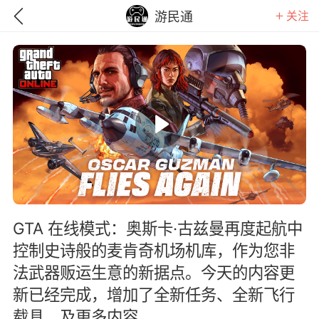
关注
游民通
GTA 在线模式：奥斯卡·古兹曼再度起航中
控制史诗般的麦肯奇机场机库，作为您非
法武器贩运生意的新据点。今天的内容更
GTA6
RDR2
逃离塔科夫
新已经完成，增加了全新任务、全新飞行
载具，及更多内容。