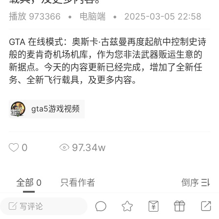
彩虹六号
绝地求生
战地5
播放 973366
•
电脑端
•
2025-03-05 22:58
GTA 在线模式：奥斯卡·古兹曼再度起航中控制史诗
般的麦肯奇机场机库，作为您非法武器贩运生意的
频
游戏商城
每日签到
每日排行
新据点。今天的内容更新已经完成，增加了全新任
务、全新飞行载具，及更多内容。
Lv.13
版主
游民通
gta5游戏视频
-19 23:03
电脑端
问题解决
我在商城购买的虚拟产品显示自动发
币
品在那里查看卡密？
0
97.34w
动发货的商品在那里查看卡密？答：查看
法：下单以后在右边消息栏查看卡密，或
像 — 我的订单 — 待评价 — 查看订单，
全部 0
只看作者
倒序
看卡密详情问：我...
写评论