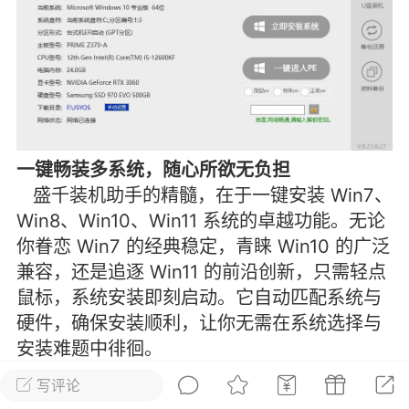
彩虹六号
绝地求生
战地5
频
游戏商城
每日签到
每日排行
一键畅装多系统，随心所欲无负担
Lv.13
版主
游民通
盛千装机助手的精髓，在于一键安装 Win7、
-19 23:03
电脑端
问题解决
Win8、Win10、Win11 系统的卓越功能。无论
我在商城购买的虚拟产品显示自动发
币
你眷恋 Win7 的经典稳定，青睐 Win10 的广泛
品在那里查看卡密？
兼容，还是追逐 Win11 的前沿创新，只需轻点
动发货的商品在那里查看卡密？答：查看
鼠标，系统安装即刻启动。它自动匹配系统与
法：下单以后在右边消息栏查看卡密，或
硬件，确保安装顺利，让你无需在系统选择与
像 — 我的订单 — 待评价 — 查看订单，
安装难题中徘徊。
看卡密详情问：我...
比如，设计工作室电脑需 Win10 专业版运行设计软
写评论
件，用盛千装机助手，一键选定，片刻即可开启高