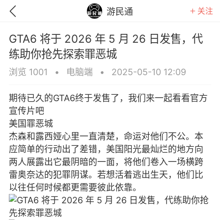
关注
游民通
GTA6 将于 2026 年 5 月 26 日发售，代
练助你抢先探索罪恶城
浏览 1001
•
电脑端
•
2025-05-10 12:09
期待已久的GTA6终于发售了，我们来一起看看官方
宣传片吧
美国罪恶城
杰森和露西娅心里一直清楚，命运对他们不公。本
应简单的行动出了差错，美国阳光最灿烂的地方向
两人展露出它最阴暗的一面，将他们卷入一场横跨
雷奥奈达的犯罪阴谋。若想活着逃出生天，他们比
GTA6
RDR2
逃离塔科夫
以往任何时候都更需要彼此依靠。