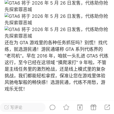
彩虹六号
绝地求生
战地5
频
游戏商城
每日签到
每日排行
还在为 GTA 游戏里的各种任务抓狂吗？别慌！找代
练，就选游民通！游民通堪称 GTA 系列代练界的
Lv.13
版主
游民通
“老司机”。早在 2016 年，咱就一头扎进 GTA5 代练
-19 23:03
电脑端
问题解决
这行，至今已经在这领域 “摸爬滚打” 9 年啦。不管
我在商城购买的虚拟产品显示自动发
币
是主线任务里的激烈枪战，还是线上模式里的复杂
品在那里查看卡密？
挑战，我们都能轻松拿捏，保准让您在游戏里体验
动发货的商品在那里查看卡密？答：查看
风驰电掣般的畅快感！选游民通，代练不用愁，游
法：下单以后在右边消息栏查看卡密，或
戏乐无忧！
像 — 我的订单 — 待评价 — 查看订单，
看卡密详情问：我...
写评论