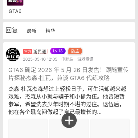
彩虹六号
绝地求生
战地5
GTA6
回复
最新
精华
频
游戏商城
每日签到
每日排行
Lv.13
版主
游民通
2025-05-10 12:05
电脑端
游戏资讯
Lv.13
版主
游民通
-19 23:03
电脑端
问题解决
GTA6 确定 2026 年 5 月 26 日发售！跟随宣传
片探秘杰森·杜瓦，兼谈 GTA6 代练攻略
我在商城购买的虚拟产品显示自动发
币
品在那里查看卡密？
杰森·杜瓦杰森想过上轻松日子，可生活却越来越
艰难。杰森从小就与骗子和小偷为伍。他曾短暂
动发货的商品在那里查看卡密？答：查看
参军，希望洗去少年时期不堪的过往。退伍后，
法：下单以后在右边消息栏查看卡密，或
他在各个礁岛间做起了自己最擅长的...
像 — 我的订单 — 待评价 — 查看订单，
看卡密详情问：我...