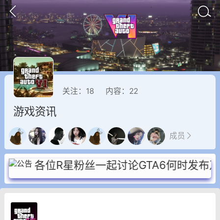
关注：
18
内容：
22
游戏资讯
成员
—欢迎各位R星粉丝一起讨论GTA6何时发布及
-->
GTA6
RDR2
逃离塔科夫