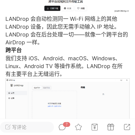
彩虹六号
绝地求生
战地5
LANDrop 会自动检测同一 Wi-Fi 网络上的其他
LANDrop 设备，因此您无需手动输入 IP 地址。
LANDrop 会在后台处理一切——就像一个跨平台的
频
游戏商城
每日签到
每日排行
AirDrop 一样。
跨平台
我们支持 iOS、Android、macOS、Windows、
Lv.13
版主
游民通
Linux、Android TV 等操作系统。LANDrop 在所
-19 23:03
电脑端
问题解决
有主要平台上无缝运行。
我在商城购买的虚拟产品显示自动发
币
品在那里查看卡密？
动发货的商品在那里查看卡密？答：查看
法：下单以后在右边消息栏查看卡密，或
像 — 我的订单 — 待评价 — 查看订单，
看卡密详情问：我...
7
写评论