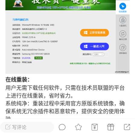
彩虹六号
绝地求生
战地5
频
游戏商城
每日签到
每日排行
Lv.13
版主
游民通
-19 23:03
电脑端
问题解决
我在商城购买的虚拟产品显示自动发
币
在线重装：
品在那里查看卡密？
用户无需下载任何软件，只需在技术员联盟的平台
上进行在线重装，省时省力。
动发货的商品在那里查看卡密？答：查看
系统纯净：重装过程中采用官方原版系统镜像，确
法：下单以后在右边消息栏查看卡密，或
像 — 我的订单 — 待评价 — 查看订单，
保系统无冗余插件和恶意软件，提供安全的使用体
看卡密详情问：我...
验。
写评论